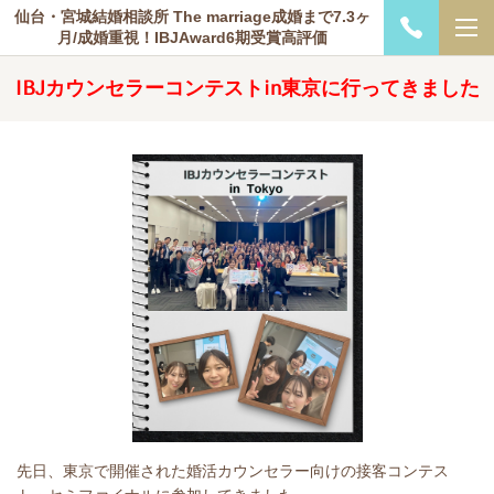
仙台・宮城結婚相談所 The marriage成婚まで7.3ヶ
月/成婚重視！IBJAward6期受賞高評価
IBJカウンセラーコンテストin東京に行ってきました
先日、東京で開催された婚活カウンセラー向けの接客コンテス