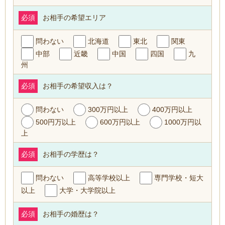
必須
お相手の希望エリア
問わない
北海道
東北
関東
中部
近畿
中国
四国
九
州
必須
お相手の希望収入は？
問わない
300万円以上
400万円以上
500円万以上
600万円以上
1000万円以
上
必須
お相手の学歴は？
問わない
高等学校以上
専門学校・短大
以上
大学・大学院以上
必須
お相手の婚歴は？