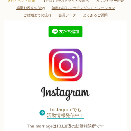
９月イベント情報
【注目】1か月トライアル婚活
カウンセラー紹介
婚活お役立ちBlog
無料お試しマッチングシミュレーション
ご結婚までの流れ
会員データ
よくあるご質問
Instagramでも
活動情報発信中！
The marriageはIBJ加盟の結婚相談所です