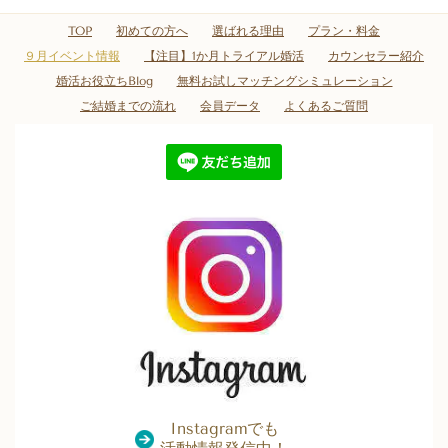
TOP
初めての方へ
選ばれる理由
プラン・料金
９月イベント情報
【注目】1か月トライアル婚活
カウンセラー紹介
婚活お役立ちBlog
無料お試しマッチングシミュレーション
ご結婚までの流れ
会員データ
よくあるご質問
Instagramでも